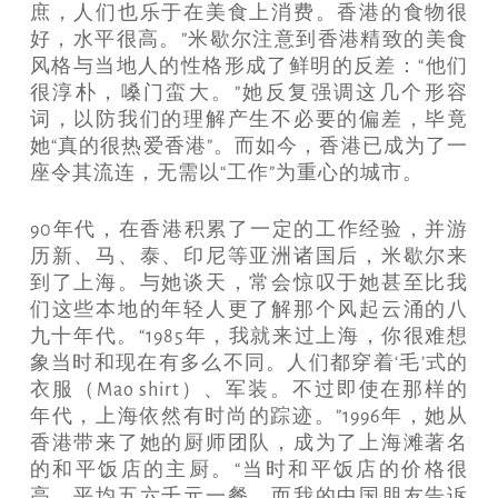
庶，人们也乐于在美食上消费。香港的食物很
好，水平很高。”米歇尔注意到香港精致的美食
风格与当地人的性格形成了鲜明的反差：“他们
很淳朴，嗓门蛮大。”她反复强调这几个形容
词，以防我们的理解产生不必要的偏差，毕竟
她“真的很热爱香港”。而如今，香港已成为了一
座令其流连，无需以“工作”为重心的城市。
90年代，在香港积累了一定的工作经验，并游
历新、马、泰、印尼等亚洲诸国后，米歇尔来
到了上海。与她谈天，常会惊叹于她甚至比我
们这些本地的年轻人更了解那个风起云涌的八
九十年代。“1985年，我就来过上海，你很难想
象当时和现在有多么不同。人们都穿着‘毛’式的
衣服（Mao shirt）、军装。不过即使在那样的
年代，上海依然有时尚的踪迹。”1996年，她从
香港带来了她的厨师团队，成为了上海滩著名
的和平饭店的主厨。“当时和平饭店的价格很
高，平均五六千元一餐，而我的中国朋友告诉