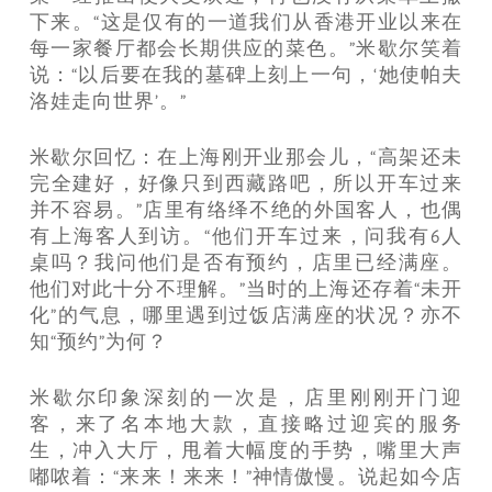
下来。“这是仅有的一道我们从香港开业以来在
每一家餐厅都会长期供应的菜色。”米歇尔笑着
说：“以后要在我的墓碑上刻上一句，‘她使帕夫
洛娃走向世界’。”
米歇尔回忆：在上海刚开业那会儿，“高架还未
完全建好，好像只到西藏路吧，所以开车过来
并不容易。”店里有络绎不绝的外国客人，也偶
有上海客人到访。“他们开车过来，问我有6人
桌吗？我问他们是否有预约，店里已经满座。
他们对此十分不理解。”当时的上海还存着“未开
化”的气息，哪里遇到过饭店满座的状况？亦不
知“预约”为何？
米歇尔印象深刻的一次是，店里刚刚开门迎
客，来了名本地大款，直接略过迎宾的服务
生，冲入大厅，甩着大幅度的手势，嘴里大声
嘟哝着：“来来！来来！”神情傲慢。说起如今店