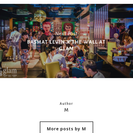
Next Post
BASMAT LEVIN X THE WALL AT
GLAM
Author
M
More posts by M