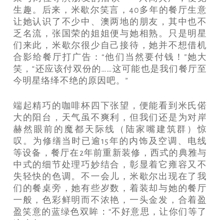
生趣。后来，米歇尔笑言，40多年的餐厅生意
让她认识了不少中、澳两地的朋友，其中也不
乏名流，张国荣的姐姐便与她相熟。只是明星
们来此，米歇尔很少自己接待，她并不想借机
合影给餐厅打广告：“他们当然要付钱！”她大
笑，“还应该付双份的……这可能也是我们餐厅至
今明星络绎不绝的原因吧。”
端起精巧的咖啡杯四下张望，便能看到米氏偌
大的阳台，天气虽不爽利，但我们还是为对岸
赫然眼前的魔都天际线（陆家嘴建筑群）惊
叹。为修缮当时已逾15年的内饰及空调、电线
等设备，餐厅在2年前重新装修，西式的典雅与
中式的细节处理巧妙结合，彰显着它雍容又不
失轻快的色调。不一会儿，米歇尔出现在了我
们的餐桌旁，她有些岁数，着装却与她的餐厅
一般，色彩鲜明而不浓艳，一头金发，合着盈
盈笑意的蓝绿色双眸：“不好意思，让你们等了