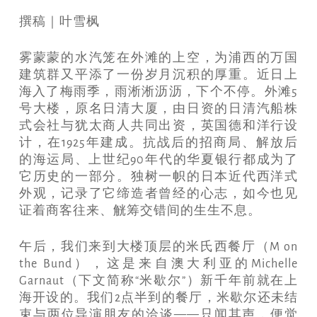
撰稿｜叶雪枫
雾蒙蒙的水汽笼在外滩的上空，为浦西的万国
建筑群又平添了一份岁月沉积的厚重。近日上
海入了梅雨季，雨淅淅沥沥，下个不停。外滩5
号大楼，原名日清大厦，由日资的日清汽船株
式会社与犹太商人共同出资，英国德和洋行设
计，在1925年建成。抗战后的招商局、解放后
的海运局、上世纪90年代的华夏银行都成为了
它历史的一部分。独树一帜的日本近代西洋式
外观，记录了它缔造者曾经的心志，如今也见
证着商客往来、觥筹交错间的生生不息。
午后，我们来到大楼顶层的米氏西餐厅（M on
the Bund），这是来自澳大利亚的Michelle
Garnaut（下文简称“米歇尔”）新千年前就在上
海开设的。我们2点半到的餐厅，米歇尔还未结
束与两位导演朋友的洽谈——只闻其声，便觉