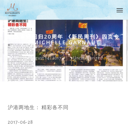
Skip
Menu
Men
to
main
content
纪念香港回归20周年 《新民周刊》四页专
访MICHELLE GARNAUT
By
M
August 14, 2017
Uncategorized
沪港两地生： 精彩各不同
2017-06-28