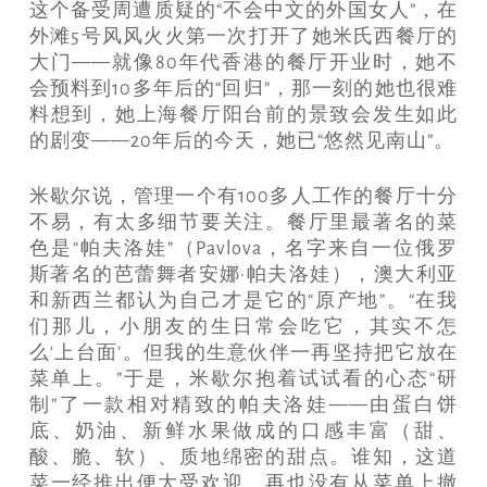
这个备受周遭质疑的“不会中文的外国女人”，在
外滩5号风风火火第一次打开了她米氏西餐厅的
大门——就像80年代香港的餐厅开业时，她不
会预料到10多年后的“回归”，那一刻的她也很难
料想到，她上海餐厅阳台前的景致会发生如此
的剧变——20年后的今天，她已“悠然见南山”。
米歇尔说，管理一个有100多人工作的餐厅十分
不易，有太多细节要关注。餐厅里最著名的菜
色是“帕夫洛娃”（Pavlova，名字来自一位俄罗
斯著名的芭蕾舞者安娜·帕夫洛娃），澳大利亚
和新西兰都认为自己才是它的“原产地”。“在我
们那儿，小朋友的生日常会吃它，其实不怎
么‘上台面’。但我的生意伙伴一再坚持把它放在
菜单上。”于是，米歇尔抱着试试看的心态“研
制”了一款相对精致的帕夫洛娃——由蛋白饼
底、奶油、新鲜水果做成的口感丰富（甜、
酸、脆、软）、质地绵密的甜点。谁知，这道
菜一经推出便大受欢迎，再也没有从菜单上撤