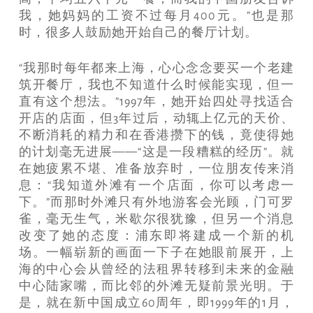
我，她妈妈的工资不过每月400元。”也是那
时，很多人鼓励她开始自己的餐厅计划。
“我那时每年都来上海，心心念念要买一个老建
筑开餐厅，我也不知道什么时候能实现，但一
直有这个想法。”1997年，她开始四处寻找适合
开店的店面，但3年过后，动辄上亿元的天价、
不断消耗的精力和在香港攒下的钱，竟使得她
的计划毫无进展——“这是一段糟糕的经历”。就
在她疲累不堪、准备放弃时，一位朋友传来消
息：“我知道外滩有一个店面，你可以考虑一
下。”而那时外滩只有外地游客会光顾，门可罗
雀，毫无生气，米歇尔很犹豫，但另一个消息
改变了她的态度：浦东即将建成一个新的机
场。一幅崭新的画面一下子在她眼前展开，上
海的中心会从曾经的法租界转移到未来的金融
中心陆家嘴，而比邻的外滩无疑前景光明。于
是，就在新中国成立60周年，即1999年的1月，