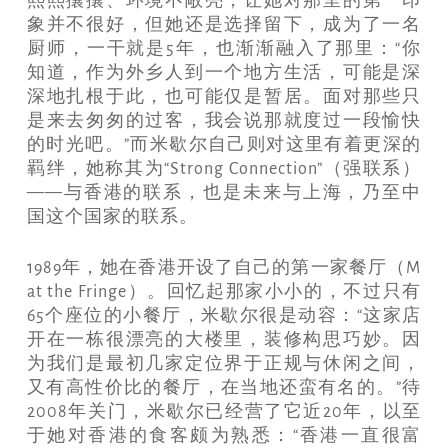
熙熙攘攘、环境不敞亮，让她对那里的第一印
象并不很好，但她还是选择留下，成为了一名
厨师，一干就是5年，也渐渐融入了那里：“你
知道，作为外乡人到一个地方生活，可能是深
深地扎根于此，也可能仅是暂居。面对那些只
是来去匆匆的过客，我会说那就度过一段愉快
的时光吧。”而米歇尔自己则对这里有着更深的
羁绊，她称其为“Strong Connection”（强联系）
——与香港的联系，也是未来与上海，乃至中
国这个国家的联系。
1989年，她在香港开设了自己的第一家餐厅（M
at the Fringe）。回忆起那家小小的，不过只有
65个座位的小餐厅，米歇尔很是动容：“这家店
开在一栋很漂亮的大楼里，装修构思巧妙。因
为我们是最初几家定位界于正规与休闲之间，
又有高性价比的餐厅，在当地还蛮有名的。”待
2008年关门，米歇尔已经营了它近20年，以至
于她对香港的食客颇为熟悉：“香港一直很富